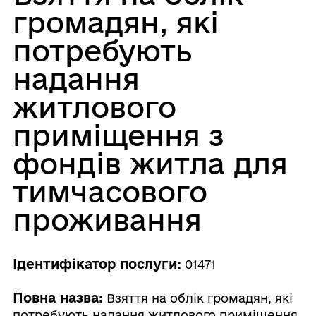
громадян, які
потребують
надання
житлового
приміщення з
фондів житла для
тимчасового
проживання
Ідентифікатор послуги:
01471
Повна назва:
Взяття на облік громадян, які
потребують надання житлового приміщення