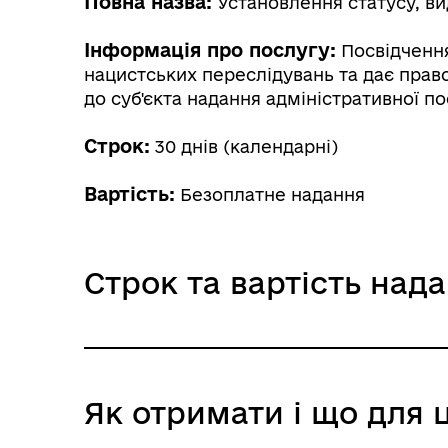
Повна назва:
Установлення статусу, в
Інформація про послугу:
Посвідчення
нацистських переслідувань та дає право
до суб'єкта надання адміністративної п
Строк:
30 днів (календарні)
Вартість:
Безоплатне надання
Строк та вартість над
Звичайне надання
Як отримати і що для 
Адміністративний збір: Безоплатне нада
Строк надання: 30 днів (календарні)