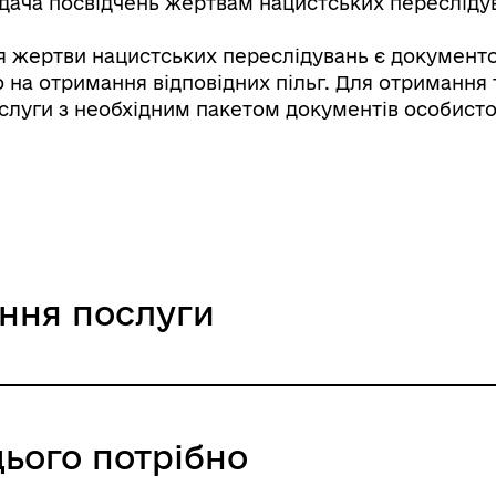
идача посвідчень жертвам нацистських пересліду
 жертви нацистських переслідувань є документо
 на отримання відповідних пільг. Для отримання 
ослуги з необхідним пакетом документів особист
ання послуги
цього потрібно
ння / 0 UAH /