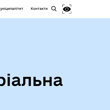
уніципалітет
Контакти
ріальна