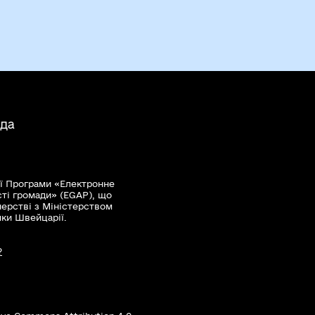
лідувань померлого громадянина
ких переслідувань
ба є жертвою нацистських переслідувань
мання результату
ада
ня відповідних документів
ї Програми «Електронне
сті громади» (EGAP), що
нерстві з Міністерством
мки Швейцарії.
?