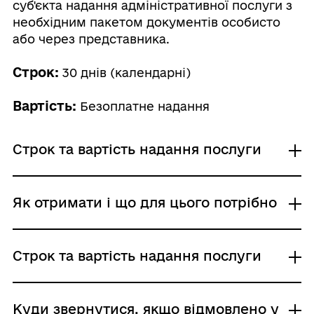
суб'єкта надання адміністративної послуги з
необхідним пакетом документів особисто
або через представника.
Строк:
30 днів (календарні)
Вартість:
Безоплатне надання
Строк та вартість надання послуги
Звичайне надання
Як отримати і що для цього потрібно
Адміністративний збір: Безоплатне надання /
0 UAH /
Строк надання: 30 днів (календарні)
Де отримати
Строк та вартість надання послуги
Виконавчі органи сільських, селищних,
міських рад
Центр надання адміністративних послуг
Звичайне надання
Куди звернутися, якщо відмовлено у