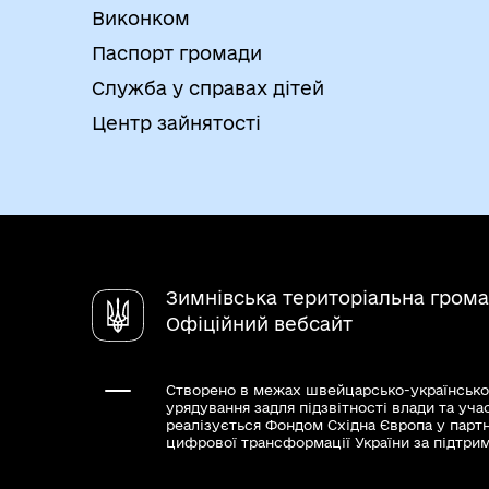
держадміністрацій, виконавчих органів
Виконком
проживання (перебування)/місцем прожи
з питань соціального захисту населенн
Паспорт громади
неотримання „пакунка малюка”, але не 
Служба у справах дітей
малюка”.У разі відсутності в місцевих 
Центр зайнятості
може бути надано в порядку черговості
Результати та способи отри
Надання „пакунка малюкаˮ
Відмова в наданні „пакунка малюкаˮ
Зимнівська територіальна гром
Офіційний вебсайт
Створено в межах швейцарсько-українсько
урядування задля підзвітності влади та уча
реалізується Фондом Східна Європа у парт
цифрової трансформації України за підтри