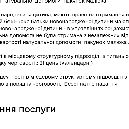
 натуральної допомоги "пакунок малюка"
их народилася дитина, мають право на отримання 
 бебі-бокс батьки новонародженої дитини мають
ці новонародженої дитини - в управліннях соцзах
льна допомога не була отримана з незалежних від
артості натуральної допомоги "пакунок малюка"
сті в місцевому структурному підрозділі з питань
у черговості.: 21 день (календарні)
ідсутності в місцевому структурному підрозділі з
о в порядку черговості.: Безоплатне надання
ання послуги