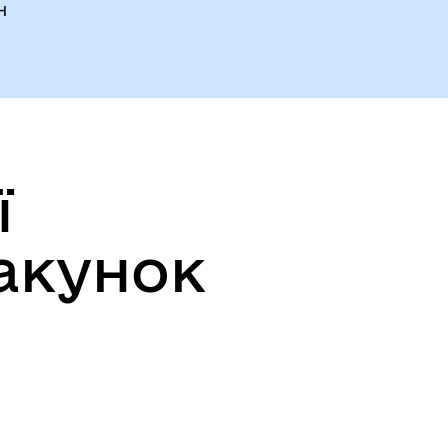
н
ї
акунок