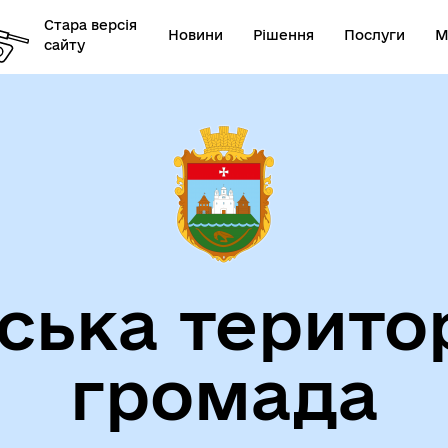
Стара версія
Новини
Рішення
Послуги
М
сайту
ська терито
громада