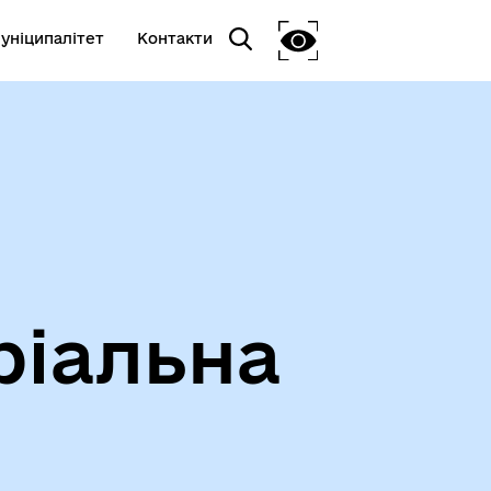
уніципалітет
Контакти
ріальна