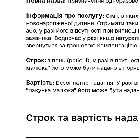
Повна назва:
Призначення одноразової
Інформація про послугу:
Сім'ї, в як
новонародженої дитини. Отримати такий
або, у разі його відсутності при випис
заявника. Водночас у разі якщо натура
звернутися за грошовою компенсацією в
Строк:
1 день (робочі); У разі відсутно
малюка” його може бути надано в порядк
Вартість:
Безоплатне надання; У разі в
“пакунка малюка” його може бути надан
Строк та вартість над