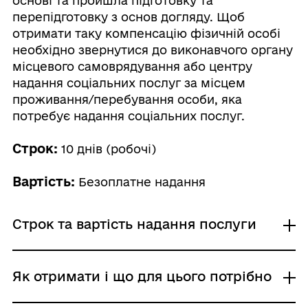
основі та пройшла підготовку та
перепідготовку з основ догляду. Щоб
отримати таку компенсацію фізичній особі
необхідно звернутися до виконавчого органу
місцевого самоврядування або центру
надання соціальних послуг за місцем
проживання/перебування особи, яка
потребує надання соціальних послуг.
Строк:
10 днів (робочі)
Вартість:
Безоплатне надання
Строк та вартість надання послуги
Звичайне надання
Як отримати і що для цього потрібно
Адміністративний збір: Безоплатне надання /