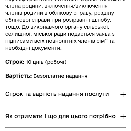
члена родини, включення/виключення
членів родини в облікову справу, розділу
облікової справи при розірванні шлюбу,
тощо. До виконавчого органу сільської,
селищної, міської ради подається заява з
підписами всіх повнолітніх членів сім’ї та
необхідні документи.
Строк:
10 днів (робочі)
Вартість:
Безоплатне надання
Строк та вартість надання послуги
Звичайне надання
Як отримати і що для цього потрібно
Адміністративний збір: Безоплатне надання /
0 UAH /