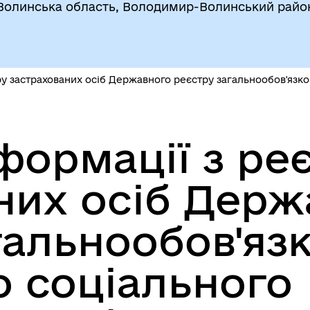
Волинська область, Володимир-Волинський райо
ру застрахованих осіб Державного реєстру загальнообов'язко
формації з ре
них осіб Держ
гальнообов'яз
 соціального