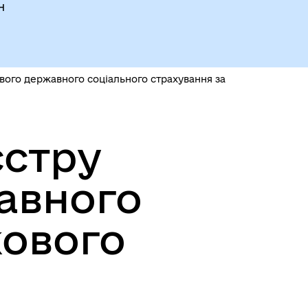
н
вого державного соціального страхування за
єстру
авного
кового