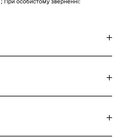
; При особистому зверненні:
ез Портал Дія
кабінет / 0 /