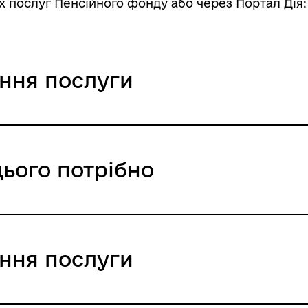
послуг Пенсійного фонду або через Портал Дія: 
ання послуги
х послуг Пенсійного фонду або чер
цього потрібно
ься та надсилається автоматично в персональний 
ння / 0 UAH /
ання послуги
 України