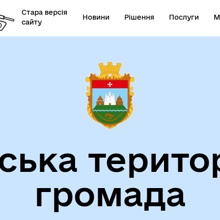
Стара версія
Новини
Рішення
Послуги
М
сайту
ська терито
громада