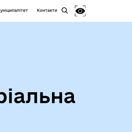
уніципалітет
Контакти
ріальна