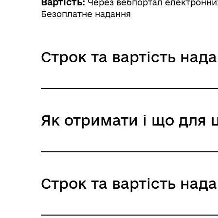
Вартість:
Через вебпортал електронних 
Безоплатне надання
Строк та вартість над
Через вебпортал електронни
Як отримати і що для 
Адміністративний збір: Довідка формуєт
Строк надання: 1 година
При особистому зверненні
Адміністративний збір: Безоплатне нада
Строк надання: 15 днів (календарні)
Де отримати
Строк та вартість над
Пенсійний фонд України
Територіальні органи Пенсійного фонду
Центр надання адміністративних послуг