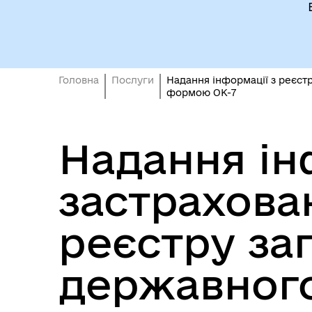
Головна
Послуги
Надання інформації з реєст
формою ОК-7
Надання ін
застрахова
реєстру за
державного