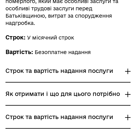
померлого, який має особливі заслуги та
особливі трудові заслуги перед
Батьківщиною, витрат за спорудження
надгробка.
Строк:
У місячний строк
Вартість:
Безоплатне надання
Строк та вартість надання послуги
Звичайне надання
Як отримати і що для цього потрібно
Адміністративний збір: Безоплатне надання /
0 UAH /
Строк надання: У місячний строк
Де отримати
Строк та вартість надання послуги
Районні, районні у місті Києві (у разі
утворення) та місті Севастополі ради