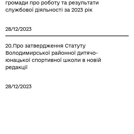
громади про роботу та результати
службової діяльності за 2023 рік
28/12/2023
20.Про затвердження Статуту
Володимирської районної дитячо-
юнацької спортивної школи в новій
редакції
28/12/2023
18. Про дострокове припинення
повноважень депутатки Зимнівської
сільської ради восьмого скликання
Оніщук А.В.