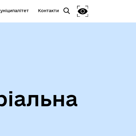
уніципалітет
Контакти
ріальна