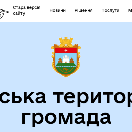
Стара версія
Новини
Рішення
Послуги
М
сайту
ська терито
громада