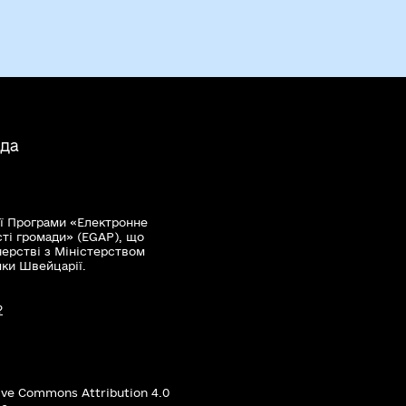
ада
ї Програми «Електронне
сті громади» (EGAP), що
нерстві з Міністерством
мки Швейцарії.
?
ive Commons Attribution 4.0