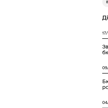
Д
17
Зв
б
09
Б
р
04