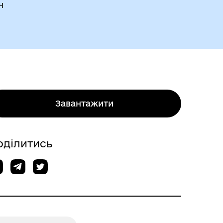
н
Завантажити
оділитись