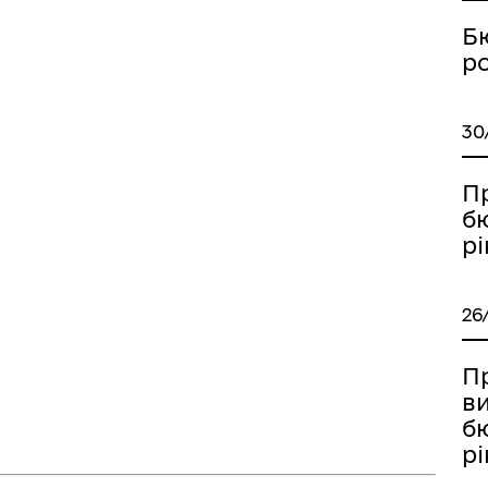
Б
р
30
П
б
рі
26
Пр
в
б
рі