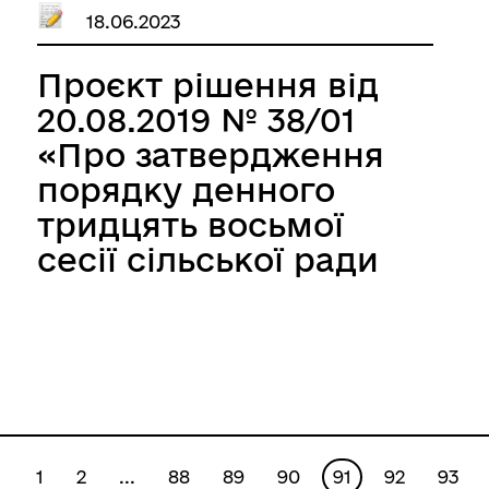
18.06.2023
Проєкт рішення від
20.08.2019 № 38/01
«Про затвердження
порядку денного
тридцять восьмої
сесії сільської ради
сьомого скликання»
1
2
...
88
89
90
91
92
93