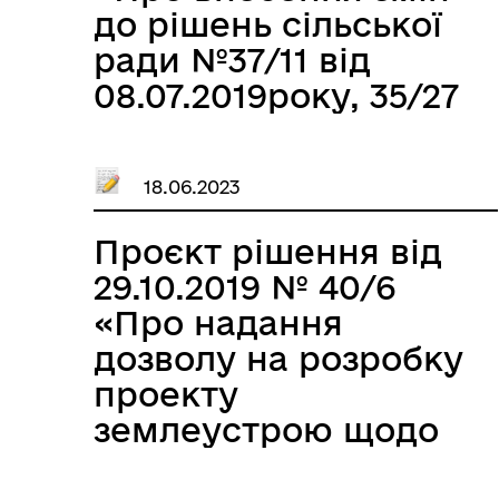
до рішень сільської
ради №37/11 від
08.07.2019року, 35/27
від 18.04.2019року,
№4/5 від 18.02.2011 «
18.06.2023
Про надання
дозволу на розробку
Проєкт рішення від
проекту
29.10.2019 № 40/6
землеустрою щодо
«Про надання
відведення
дозволу на розробку
земельної ділянки у
проекту
власність».»
землеустрою щодо
відведення