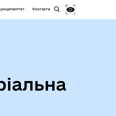
уніципалітет
Контакти
ріальна