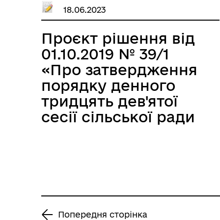
земельної ділянки у
18.06.2023
власність.»
Проєкт рішення від
01.10.2019 № 39/1
«Про затвердження
порядку денного
тридцять дев'ятої
сесії сільської ради
сьомого скликання»
Попередня сторінка