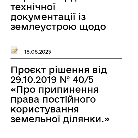
технічної
документації із
землеустрою щодо
встановлення
(відновлення) меж
18.06.2023
земельної ділянки.»
Проєкт рішення від
29.10.2019 № 40/5
«Про припинення
права постійного
користування
земельної ділянки.»