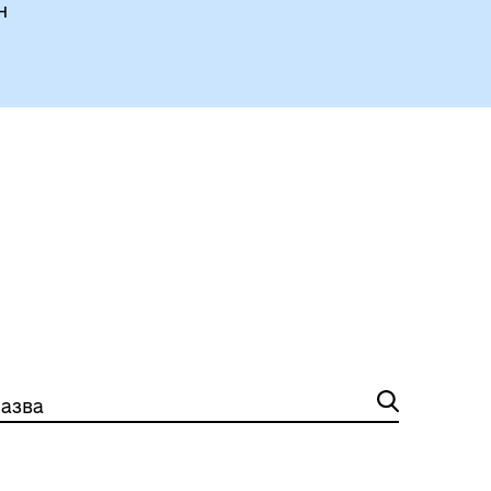
н
азва