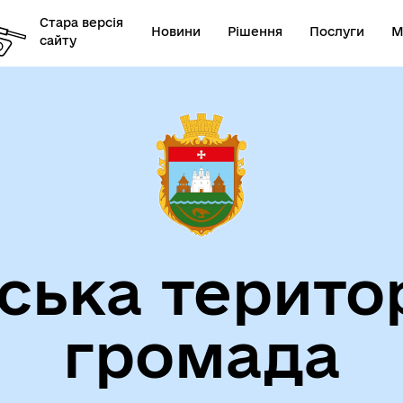
Стара версія
Новини
Рішення
Послуги
М
сайту
ська терито
громада