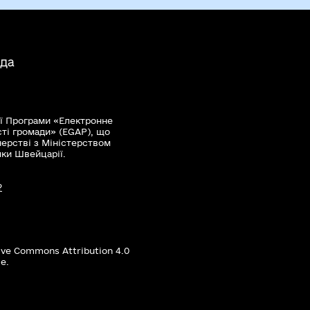
ада
ї Програми «Електронне
сті громади» (EGAP), що
нерстві з Міністерством
мки Швейцарії.
?
ive Commons Attribution 4.0
е.