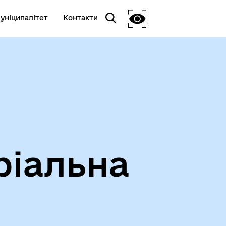
уніципалітет
Контакти
ріальна