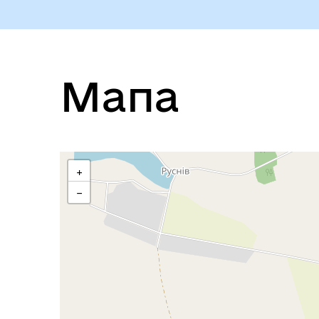
Мапа
+
−