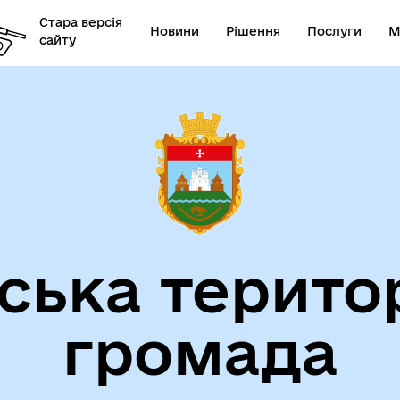
Стара версія
Новини
Рішення
Послуги
М
сайту
ська терито
громада