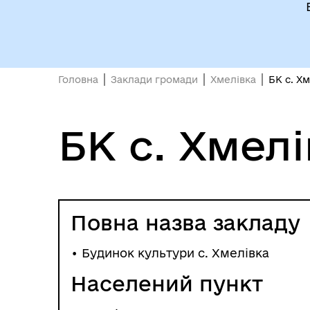
Головна
Заклади громади
Хмелівка
БК с. Х
БК с. Хмелі
Повна назва закладу
• Будинок культури с. Хмелівка
Населений пункт