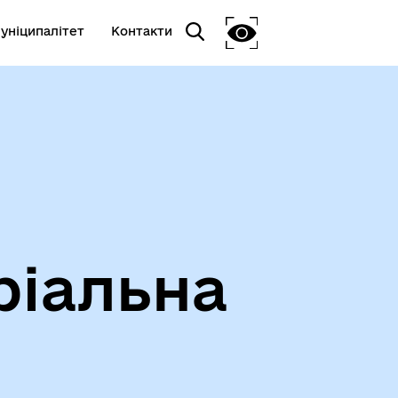
уніципалітет
Контакти
ріальна