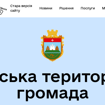
Стара версія
Новини
Рішення
Послуги
М
сайту
ська терито
громада