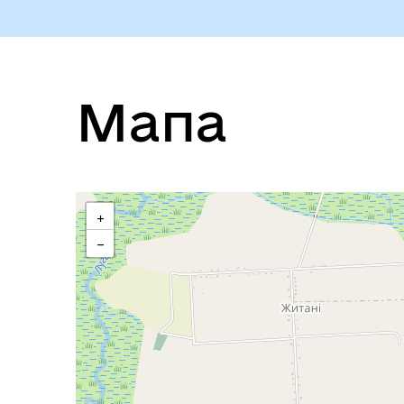
Мапа
+
−