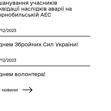
шанування учасників
квідації наслідків аварії на
орнобильській АЕС
/12/2023
 днем Збройних Сил України!
/12/2023
 днем волонтера!
і новини