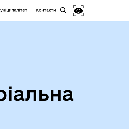
уніципалітет
Контакти
ріальна