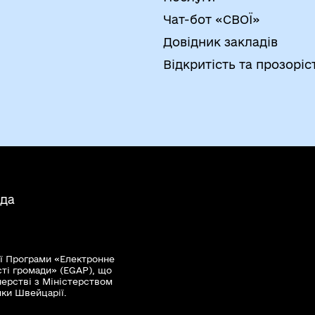
Чат-бот «СВОЇ»
Довідник закладів
Відкритість та прозоріс
ада
ї Програми «Електронне
сті громади» (EGAP), що
нерстві з Міністерством
мки Швейцарії.