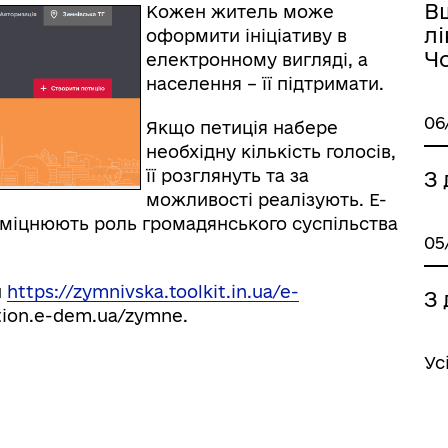
В
Кожен житель може
лі
оформити ініціативу в
Ч
електронному вигляді, а
населення – її підтримати.
06
Якщо петиція набере
необхідну кількість голосів,
її розглянуть та за
З
можливості реалізують. Е-
 зміцнюють роль громадянського суспільства
05
и
https://zymnivska.toolkit.in.ua/e-
З
ition.e-dem.ua/zymne.
Ус