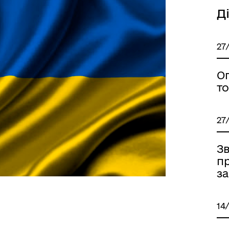
Д
27
О
то
27
Зв
п
за
14