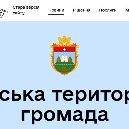
Стара версія
Новини
Рішення
Послуги
М
сайту
ська терито
громада