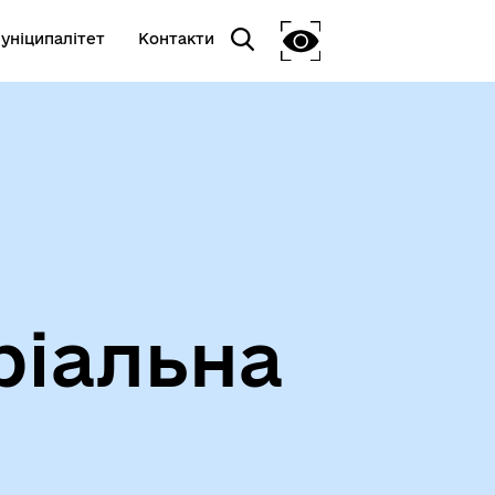
уніципалітет
Контакти
ріальна