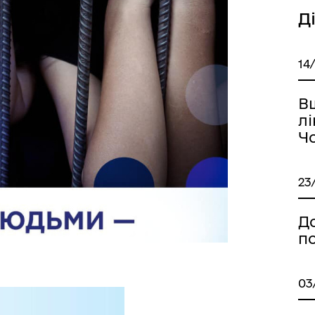
Д
14
В
лі
Ч
23
До
по
03