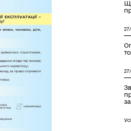
Щ
п
27
О
то
27
Зв
п
за
Ус