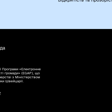
ада
ї Програми «Електронне
сті громади» (EGAP), що
нерстві з Міністерством
мки Швейцарії.
?