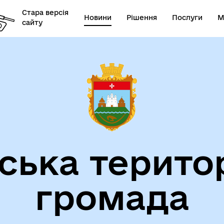
Стара версія
Новини
Рішення
Послуги
М
сайту
ська терито
громада