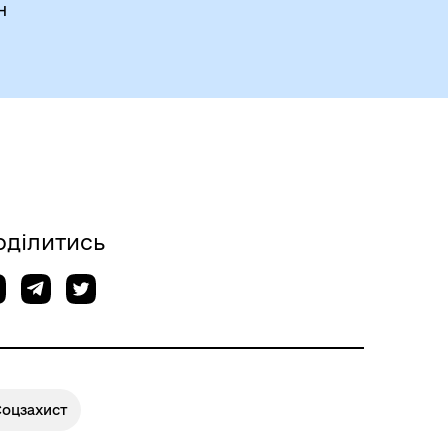
н
оділитись
Соцзахист