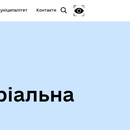
уніципалітет
Контакти
ріальна