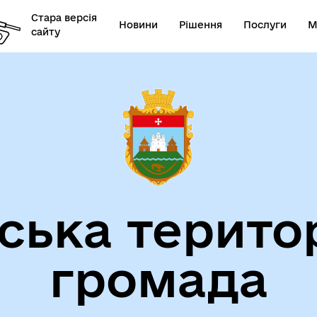
Стара версія
Новини
Рішення
Послуги
М
сайту
ська терито
громада