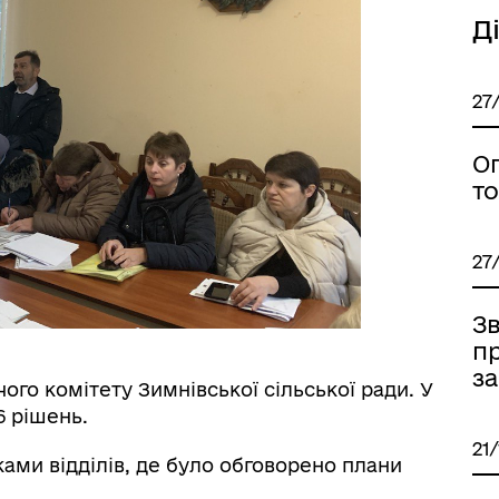
Д
27
О
то
27
Зв
п
за
ого комітету Зимнівської сільської ради. У
 16 рішень.
21
ками відділів, де було обговорено плани