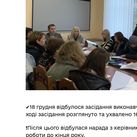
✔18 грудня відбулося засідання виконавч
ході засідання розглянуто та ухвалено
❗Після цього відбулася нарада з керівни
роботи до кінця року.