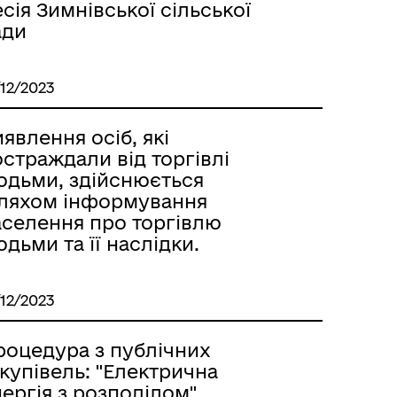
сія Зимнівської сільської
ади
/12/2023
явлення осіб, які
страждали від торгівлі
юдьми, здійснюється
ляхом інформування
аселення про торгівлю
дьми та її наслідки.
/12/2023
роцедура з публічних
купівель: "Електрична
ергія з розподілом"