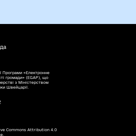
ада
ї Програми «Електронне
сті громади» (EGAP), що
нерстві з Міністерством
мки Швейцарії.
?
ive Commons Attribution 4.0
е.