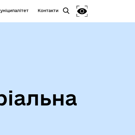
уніципалітет
Контакти
ріальна