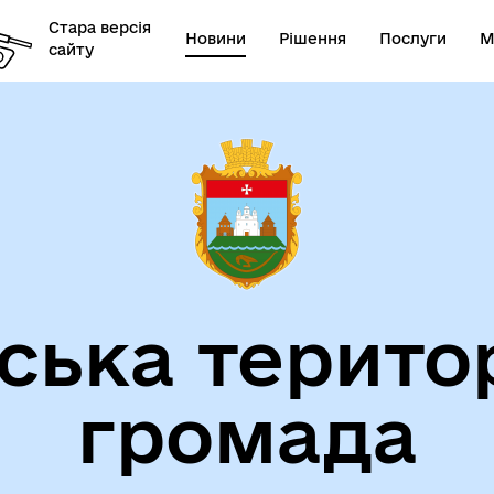
Стара версія
Новини
Рішення
Послуги
М
сайту
ська терито
громада