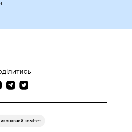
н
оділитись
Виконавчий комітет