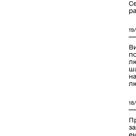
Се
р
19
Ви
по
л
ш
н
лю
18
П
за
ен